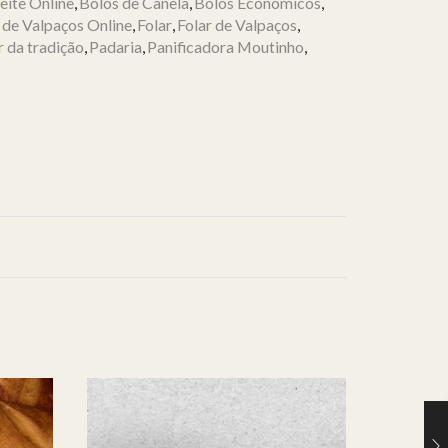
eite Online
,
Bolos de Canela
,
Bolos Económicos
,
 de Valpaços Online
,
Folar
,
Folar de Valpaços
,
 da tradição
,
Padaria
,
Panificadora Moutinho
,