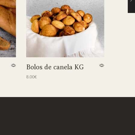
Bolos de canela KG
Folar 
IGP 7
8.00
€
11.00
€
Adicionar
Adicionar