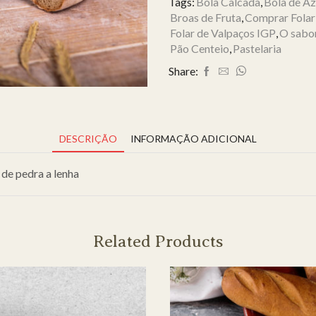
Tags:
Bola Calcada
,
Bola de Az
Broas de Fruta
,
Comprar Folar
Folar de Valpaços IGP
,
O sabor
Pão Centeio
,
Pastelaria
Share:
DESCRIÇÃO
INFORMAÇÃO ADICIONAL
 de pedra a lenha
Related Products