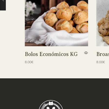
Bolos Económicos KG
Broas
8.00
€
8.00
€
Adicionar
Adicion